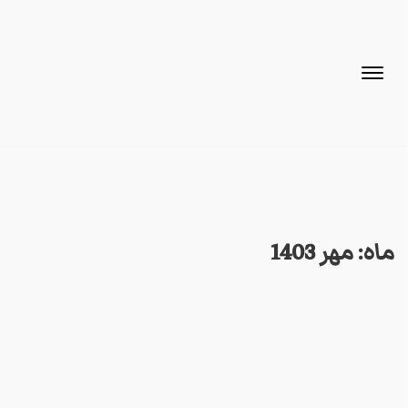
ماه:
مهر 1403
هوده
کار
29 مهر 1403
صفاتی که مستحق پا